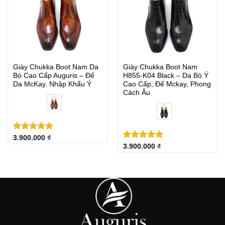
Giày Chukka Boot Nam Da
Giày Chukka Boot Nam
Bò Cao Cấp Auguris – Đế
H855‑K04 Black – Da Bò Ý
Da McKay, Nhập Khẩu Ý
Cao Cấp, Đế Mckay, Phong
Cách Âu
Được xếp
3.900.000
₫
hạng
5.00
Được xếp
3.900.000
₫
5 sao
hạng
5.00
5 sao