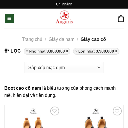
Skip
Chi nhánh
to
content
Trang chủ
/
Giày da nam
/
Giày cao cổ
LỌC
Nhỏ nhất
3.800.000
₫
Lớn nhất
3.900.000
₫
Boot cao cổ nam
là biểu tượng của phong cách mạnh
mẽ, hiện đại và tiện dụng.