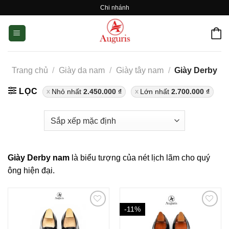
Skip
Chi nhánh
to
content
Trang chủ
/
Giày da nam
/
Giày tây nam
/
Giày Derby
LỌC
Nhỏ nhất
2.450.000
₫
Lớn nhất
2.700.000
₫
Giày Derby nam
là biểu tượng của nét lịch lãm cho quý
ông hiện đại.
-11%