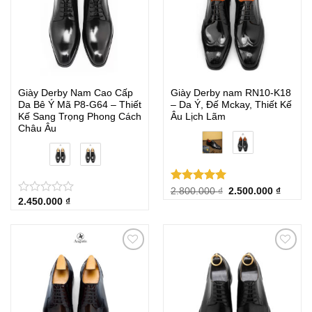
Giày Derby Nam Cao Cấp
Giày Derby nam RN10-K18
Da Bê Ý Mã P8-G64 – Thiết
– Da Ý, Đế Mckay, Thiết Kế
Kế Sang Trọng Phong Cách
Âu Lịch Lãm
Châu Âu
Được xếp
Giá
Giá
2.800.000
₫
2.500.000
₫
gốc
hiện
2.450.000
₫
hạng
5.00
★
★
★
★
★
là:
tại
5 sao
2.800.000 ₫.
là:
2.500.0