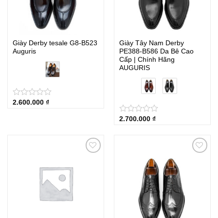
Giày Derby tesale G8-B523
Giày Tây Nam Derby
Auguris
PE388-B586 Da Bê Cao
Cấp | Chính Hãng
AUGURIS
2.600.000
₫
★
★
★
★
★
2.700.000
₫
★
★
★
★
★