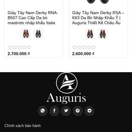
Giày Tây Nam Derby RNA-
Giày Tây Nam Derby RSA –
B507 Cao Cấp Da bò
K63 Da Bò Nhập Khẩu Ý |
mastroto nhập khẩu Italia
Auguris Thiết Kế Châu Âu
2.700.000
₫
2.600.000
₫
★
★
★
★
★
★
★
★
★
★
Chính sách bảo hành