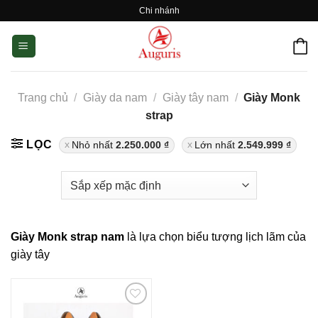
Skip
Chi nhánh
to
content
Trang chủ
/
Giày da nam
/
Giày tây nam
/
Giày Monk
strap
LỌC
Nhỏ nhất
2.250.000
₫
Lớn nhất
2.549.999
₫
Giày Monk strap nam
là lựa chọn biểu tượng lịch lãm của
giày tây