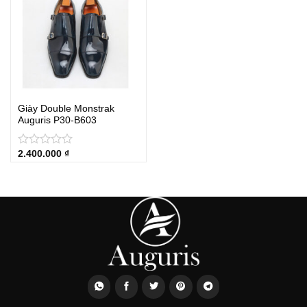
Giày Double Monstrak
Auguris P30-B603
2.400.000
₫
★
★
★
★
★