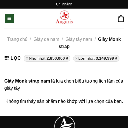
Skip
Chi nhánh
to
content
Trang chủ
/
Giày da nam
/
Giày tây nam
/
Giày Monk
strap
LỌC
Nhỏ nhất
2.850.000
₫
Lớn nhất
3.149.999
₫
Giày Monk strap nam
là lựa chọn biểu tượng lịch lãm của
giày tây
Không tìm thấy sản phẩm nào khớp với lựa chọn của bạn.