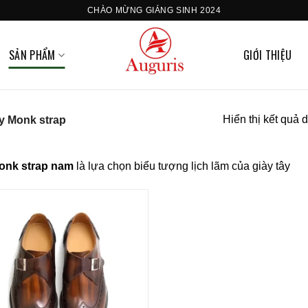
CHÀO MỪNG GIÁNG SINH 2024
SẢN PHẨM
GIỚI THIỆU
Hiển thị kết quả 
y Monk strap
onk strap nam
là lựa chọn biểu tượng lịch lãm của giày tây