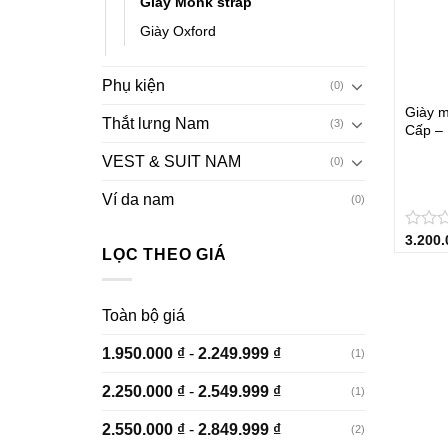
Giày Monk strap
Giày Oxford
+
Phụ kiện
(0)
Giày m
Thắt lưng Nam
(3)
Cấp –
VEST & SUIT NAM
(0)
Ví da nam
(0)
3.200
★
★
★
★
★
LỌC THEO GIÁ
Toàn bộ giá
1.950.000
₫
-
2.249.999
₫
(1)
2.250.000
₫
-
2.549.999
₫
(1)
2.550.000
₫
-
2.849.999
₫
(2)