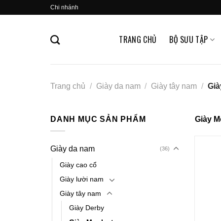
Skip
Chi nhánh
to
content
TRANG CHỦ
BỘ SƯU TẬP
Trang chủ
/
Giày da nam
/
Giày tây nam
/
Già
DANH MỤC SẢN PHẨM
Giày M
Giày da nam
(36)
Giày cao cổ
Giày lười nam
Giày tây nam
Giày Derby