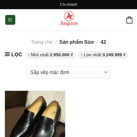
Skip
Chi nhánh
to
content
Trang chủ
/
Sản phẩm Size
/
42
LỌC
Nhỏ nhất
2.950.000
₫
Lớn nhất
3.249.999
₫