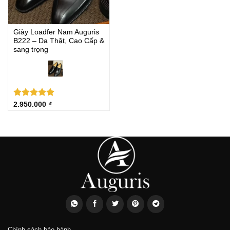
Giày Loadfer Nam Auguris
B222 – Da Thật, Cao Cấp &
sang trọng
Được xếp
2.950.000
₫
hạng
5.00
5 sao
Chính sách bảo hành