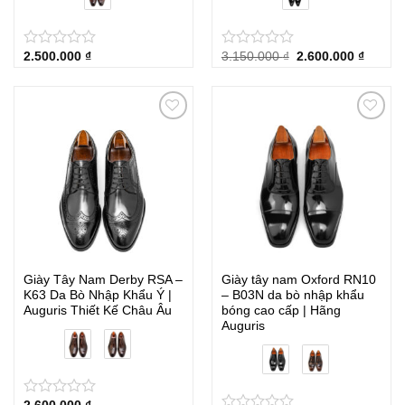
Giá
Giá
2.500.000
₫
3.150.000
₫
2.600.000
₫
★
★
★
★
★
★
★
★
★
★
gốc
hiện
là:
tại
3.150.000 ₫.
là:
2.600.0
Giày Tây Nam Derby RSA –
Giày tây nam Oxford RN10
K63 Da Bò Nhập Khẩu Ý |
– B03N da bò nhập khẩu
Auguris Thiết Kế Châu Âu
bóng cao cấp | Hãng
Auguris