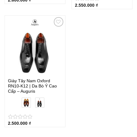
2.600.000
₫
★
★
★
★
★
2.550.000
₫
★
★
★
★
★
Giày Tây Nam Oxford
RN10-K12 | Da Bò Ý Cao
Cấp – Auguris
2.500.000
₫
★
★
★
★
★