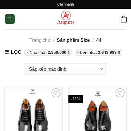
Skip
Chi nhánh
to
content
Trang chủ
/
Sản phẩm Size
/
44
LỌC
Nhỏ nhất
2.350.000
₫
Lớn nhất
2.649.999
₫
-11%