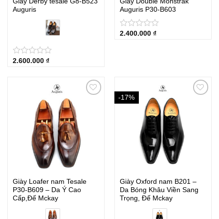
Giày Derby tesale G8-B523
Giày Double Monstrak
Auguris
Auguris P30-B603
2.400.000
₫
★
★
★
★
★
2.600.000
₫
★
★
★
★
★
-17%
Giày Loafer nam Tesale
Giày Oxford nam B201 –
P30‑B609 – Da Ý Cao
Da Bóng Khâu Viền Sang
Cấp,Đế Mckay
Trọng, Đế Mckay