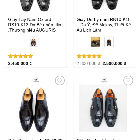
Giày Tây Nam Oxford
Giày Derby nam RN10-K18
RS10-K13 Da Bê nhập Itlia
– Da Ý, Đế Mckay, Thiết Kế
,Thương hiệu AUGURIS
Âu Lịch Lãm
Được xếp
Được xếp
Giá
Giá
2.450.000
₫
2.800.000
₫
2.500.000
₫
gốc
hiện
hạng
5.00
hạng
5.00
là:
tại
5 sao
5 sao
2.800.000 ₫.
là:
2.500.0