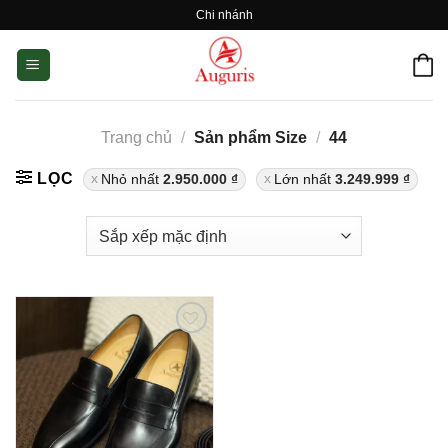
Skip
Chi nhánh
to
content
Trang chủ
/
Sản phẩm Size
/
44
LỌC
Nhỏ nhất
2.950.000
₫
Lớn nhất
3.249.999
₫