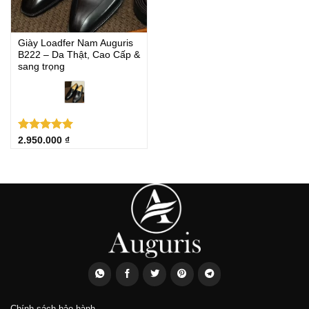
Giày Loadfer Nam Auguris
B222 – Da Thật, Cao Cấp &
sang trọng
Được xếp
2.950.000
₫
hạng
5.00
5 sao
Chính sách bảo hành