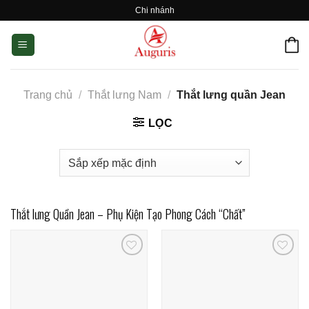
Skip
Chi nhánh
to
content
Trang chủ
/
Thắt lưng Nam
/
Thắt lưng quần Jean
LỌC
Thắt lưng Quần Jean – Phụ Kiện Tạo Phong Cách “Chất”