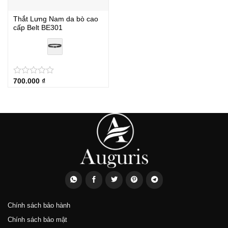
Thắt Lưng Nam da bò cao
cấp Belt BE301
700.000
₫
★
★
★
★
★
Chính sách bảo hành
Chính sách bảo mật