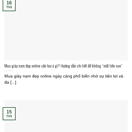
16
Th5
Mua giày nam đẹp online cần lưu ý gì? Hướng dẫn chi tiết để không “mất tiền oan”
Mua giày nam đẹp online ngày càng phổ biến nhờ sự tiện lợi và
đa [...]
15
Th5