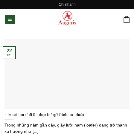
Skip
Chi nhánh
to
content
22
Th5
Giày lười nam có đi làm được không? Cách chọn chuẩn
Trong những năm gần đây, giày lười nam (loafer) đang trở thành
xu hướng nhờ [...]