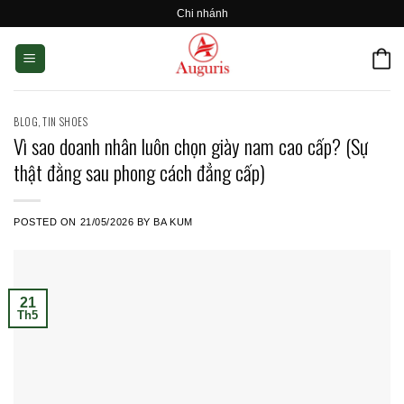
Skip
Chi nhánh
to
content
BLOG
,
TIN SHOES
Vì sao doanh nhân luôn chọn giày nam cao cấp? (Sự
thật đằng sau phong cách đẳng cấp)
POSTED ON
21/05/2026
BY
BA KUM
21
Th5