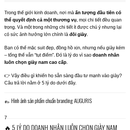
Trong thế giới kinh doanh, nơi mà
ấn tượng đầu tiên có
thể quyết định cả một thương vụ
, mọi chi tiết đều quan
trọng. Và một trong những chi tiết ít được chú ý nhưng lại
có sức ảnh hưởng lớn chính là
đôi giày
.
Bạn có thể mặc suit đẹp, đồng hồ xịn, nhưng nếu giày kém
– tổng thể vẫn “tụt điểm”. Đó là lý do vì sao
doanh nhân
luôn chọn giày nam cao cấp
.
👉 Vậy điều gì khiến họ sẵn sàng đầu tư mạnh vào giày?
Câu trả lời nằm ở 5 lý do dưới đây.
👞 Hình ảnh sản phẩm chuẩn branding AUGURIS
7
🔥 5 LÝ DO DOANH NHÂN LUÔN CHỌN GIÀY NAM