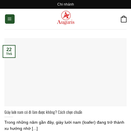
Skip
Chi nhánh
to
content
22
Th5
Giày lười nam có đi làm được không? Cách chọn chuẩn
Trong những năm gần đây, giày lười nam (loafer) đang trở thành
xu hướng nhờ [...]