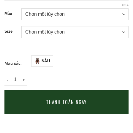
XÓA
Màu
Size
NÂU
Màu sắc:
Giày Lười Cao Cấp AUGURIS 10-B605 | Da Bò Italia, Đế Da San
THANH TOÁN NGAY