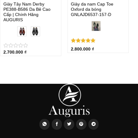
Giày Tây Nam Derby
Giày da nam Cap Toe
PE388-B586 Da Bê Cao
Oxford da bóng
Cấp | Chính Hãng
GNLAJD6537-157-D
AUGURIS
Được xếp
2.800.000
₫
2.700.000
₫
★
★
★
★
★
hạng
5.00
5 sao