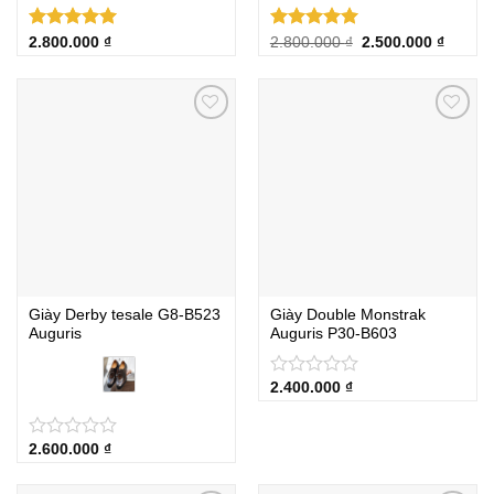
Được xếp
Được xếp
Giá
Giá
2.800.000
₫
2.800.000
₫
2.500.000
₫
gốc
hiện
hạng
5.00
hạng
5.00
là:
tại
5 sao
5 sao
2.800.000 ₫.
là:
2.500.0
Giày Derby tesale G8-B523
Giày Double Monstrak
Auguris
Auguris P30-B603
2.400.000
₫
★
★
★
★
★
2.600.000
₫
★
★
★
★
★