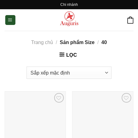
Skip
Chi nhánh
to
content
Trang chủ
/
Sản phẩm Size
/
40
LỌC