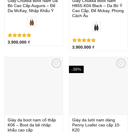
Giày Chukka Boot Nam Da
Giày Chukka Boot Nam
Bò Cao Cấp Auguris – Đế
H855‑K04 Black – Da Bò Ý
Da McKay, Nhập Khẩu Ý
Cao Cấp, Đế Mckay, Phong
Cách Âu
Được xếp
3.900.000
₫
hạng
5.00
Được xếp
3.900.000
₫
5 sao
hạng
5.00
5 sao
-38%
Giày da boot nam cổ thấp
Giày da lười nam dáng
K06 – Boot da bê nhập
Penny Loafer cao cấp 10-
khẩu cao cấp
K20