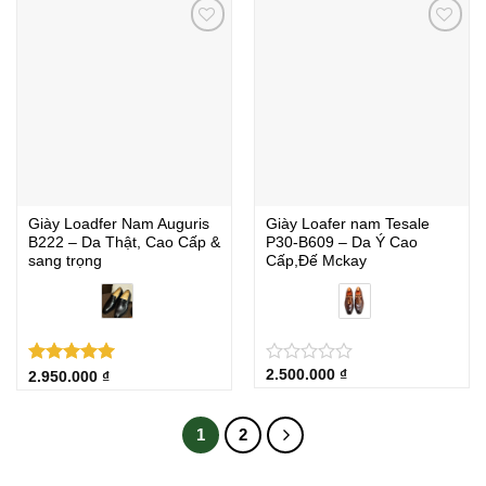
Giày Loadfer Nam Auguris
Giày Loafer nam Tesale
B222 – Da Thật, Cao Cấp &
P30‑B609 – Da Ý Cao
sang trọng
Cấp,Đế Mckay
2.500.000
₫
Được xếp
★
★
★
★
★
2.950.000
₫
hạng
5.00
5 sao
1
2