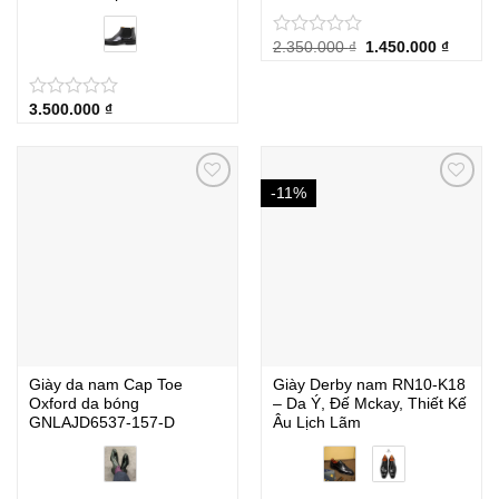
Giá
Giá
2.350.000
₫
1.450.000
₫
★
★
★
★
★
gốc
hiện
là:
tại
2.350.000 ₫.
là:
1.450.0
3.500.000
₫
★
★
★
★
★
-11%
Giày da nam Cap Toe
Giày Derby nam RN10-K18
Oxford da bóng
– Da Ý, Đế Mckay, Thiết Kế
GNLAJD6537-157-D
Âu Lịch Lãm