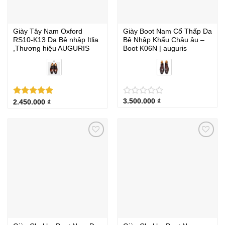
Giày Tây Nam Oxford
Giày Boot Nam Cổ Thấp Da
RS10-K13 Da Bê nhập Itlia
Bê Nhập Khẩu Châu âu –
,Thương hiệu AUGURIS
Boot K06N | auguris
3.500.000
₫
Được xếp
★
★
★
★
★
2.450.000
₫
hạng
5.00
5 sao