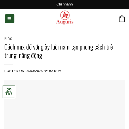
Skip
Chi nhánh
to
content
BLOG
Cách mix đồ với giày lười nam tạo phong cách trẻ
trung, năng động
POSTED ON
29/03/2025
BY
BA KUM
29
Th3