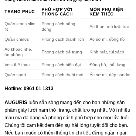
PHÙ HỢP VỚI
MÓN PHỤ KIỆN
TRANG PHỤC
PHONG CÁCH
KÈM THEO
Quần jeans slim
Phong cách năng
Áo thun, mũ lưỡi trai
fit
động
Quần chinos
Phong cách thanh lịch
Áo sơ mi, đồng hồ
Áo khoác nhẹ,
Phong cách trẻ trung
Kính mát, túi xách
áo phông
Vest thể thao
Phong cách hiện đại
Đồng hồ, thắt lưng
Quần short
Phong cách thoải mái
Áo sơ mi, dép sandal
Hotline: 0961 01 1313
AUGURIS
luôn sẵn sàng mang đến cho bạn những sản
phẩm giày lười nam thời trang, chất lượng nhất. Với nhiều
mẫu mã đa dạng và phong cách phù hợp cho mọi lứa tuổi.
Chúng tôi cam kết đem đến sự hài lòng tuyệt đối cho bạn.
Nếu bạn muốn có thêm thông tin chi tiết, đừng ngần ngại