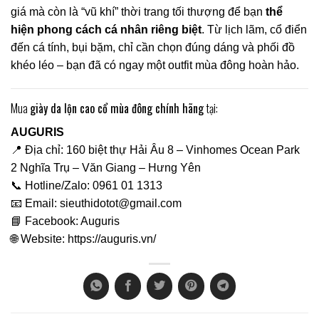
giá mà còn là “vũ khí” thời trang tối thượng để bạn
thể
hiện phong cách cá nhân riêng biệt
. Từ lịch lãm, cổ điển
đến cá tính, bụi bặm, chỉ cần chọn đúng dáng và phối đồ
khéo léo – bạn đã có ngay một outfit mùa đông hoàn hảo.
Mua
giày da lộn cao cổ mùa đông chính hãng
tại:
AUGURIS
📍 Địa chỉ: 160 biệt thự Hải Âu 8 – Vinhomes Ocean Park
2 Nghĩa Trụ – Văn Giang – Hưng Yên
📞 Hotline/Zalo:
0961 01 1313
📧 Email:
sieuthidotot@gmail.com
📘 Facebook:
Auguris
🌐 Website:
https://auguris.vn/