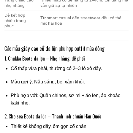
Tăng chiều cao
Nhiều mẫu có đế nâng từ 2–4cm, tôn dáng mà
nhẹ nhàng
vẫn giữ sự tự nhiên
Dễ kết hợp
Từ smart casual đến streetwear đều có thể
nhiều trang
mix hài hòa
phục
Các mẫu
giày cao cổ da lộn
phù hợp outfit mùa đông
1.
Chukka Boots da lộn – Nhẹ nhàng, dễ phối
Cổ thấp vừa phải, thường có 2–3 lỗ xỏ dây.
Màu gợi ý: Nâu sáng, be, xám khói.
Phù hợp với: Quần chinos, sơ mi + áo len, áo khoác
kaki nhẹ.
2.
Chelsea Boots da lộn – Thanh lịch chuẩn Hàn Quốc
Thiết kế không dây, ôm gọn cổ chân.