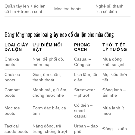
Quần tây len + áo len
Nghệ sĩ, thanh
Moc toe boots
cổ tim + trench coat
lịch cổ điển
Bảng tổng hợp các loại
giày cao cổ da lộn
cho mùa đông
LOẠI GIÀY
ƯU ĐIỂM NỔI
PHONG
THỜI TIẾT
DA LỘN
BẬT
CÁCH
LÝ TƯỞNG
Chukka
Nhẹ, dễ phối đồ,
Casual –
Mùa đông
boots
mềm mại
Công sở
khô, se lạnh
Chelsea
Gọn, ôm chân,
Lịch lãm, tối
Mọi kiểu thời
boots
thanh thoát
giản
tiết
Combat
Mạnh mẽ, giữ ấm,
Streetwear
Đông lạnh –
boots
chống nước nhẹ
– phượt
ẩm nhẹ
Cổ điển –
Moc toe
Form đặc biệt, cá
Mùa lạnh ít
smart
boots
tính
mưa
casual
Tactical
Năng động, trẻ
Urban – dạo
Đông – xuân
suede boots
trung, chống trượt
phố