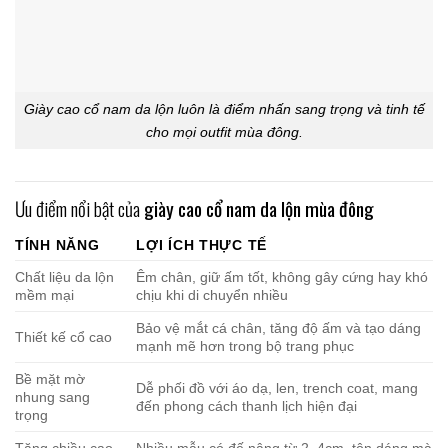
Giày cao cổ nam da lộn luôn là điểm nhấn sang trọng và tinh tế
cho mọi outfit mùa đông.
Ưu điểm nổi bật của
giày cao cổ nam da lộn mùa đông
TÍNH NĂNG
LỢI ÍCH THỰC TẾ
Chất liệu da lộn
Êm chân, giữ ấm tốt, không gây cứng hay khó
mềm mại
chịu khi di chuyển nhiều
Bảo vệ mắt cá chân, tăng độ ấm và tạo dáng
Thiết kế cổ cao
mạnh mẽ hơn trong bộ trang phục
Bề mặt mờ
Dễ phối đồ với áo dạ, len, trench coat, mang
nhung sang
đến phong cách thanh lịch hiện đại
trọng