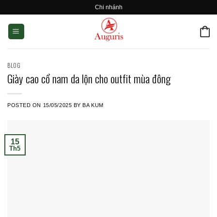
Skip
Chi nhánh
to
content
BLOG
Giày cao cổ nam da lộn cho outfit mùa đông
POSTED ON
15/05/2025
BY
BA KUM
15
Th5