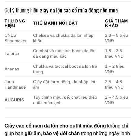
Gợi ý thương hiệu
giày da lộn cao cổ mùa đông nên mua
THƯƠNG
GIÁ THAM
THẾ MẠNH NỔI BẬT
HIỆU
KHẢO
CNES
Chelsea và chukka da lộn nhập
2.8 – 5 triệu
Shoemaker
khẩu
VNĐ
Combat và moc toe boots da lộn
1.8 – 3.5
Laforce
đa dạng màu sắc
triệu VNĐ
Chukka và tactical boot da lộn trẻ
1 – 2 triệu
Ananas
trung
VNĐ
Juno
Giày đặt form riêng, da nhập, lót
2.5 – 4.8
Handmade
ấm
triệu VNĐ
Tùy chỉnh màu, đế, chất liệu theo
2 – 4.5 triệu
AUGURIS
outfit mùa lạnh
VNĐ
Giày cao cổ nam da lộn cho outfit mùa đông
không chỉ
giúp bạn
giữ ấm, bảo vệ đôi chân
trong những ngày lạnh