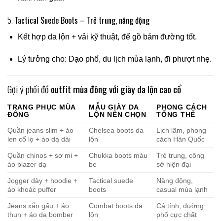
5.
Tactical Suede Boots – Trẻ trung, năng động
Kết hợp da lộn + vải kỹ thuật, đế gồ bám đường tốt.
Lý tưởng cho: Dạo phố, du lịch mùa lạnh, đi phượt nhẹ.
Gợi ý phối đồ
outfit mùa đông với giày da lộn cao cổ
TRANG PHỤC MÙA
MẪU GIÀY DA
PHONG CÁCH
ĐÔNG
LỘN NÊN CHỌN
TỔNG THỂ
Quần jeans slim + áo
Chelsea boots da
Lịch lãm, phong
len cổ lọ + áo dạ dài
lộn
cách Hàn Quốc
Quần chinos + sơ mi +
Chukka boots màu
Trẻ trung, công
áo blazer dạ
be
sở hiện đại
Jogger dày + hoodie +
Tactical suede
Năng động,
áo khoác puffer
boots
casual mùa lạnh
Jeans xắn gấu + áo
Combat boots da
Cá tính, đường
thun + áo da bomber
lộn
phố cực chất