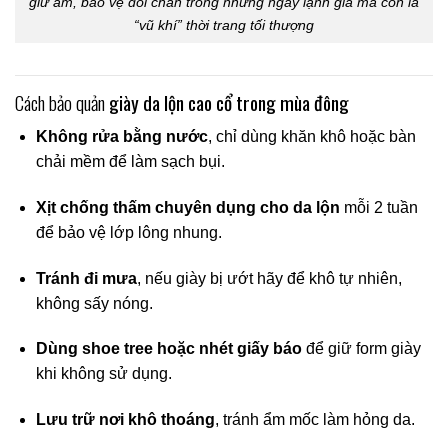
giữ ấm, bảo vệ đôi chân trong những ngày lạnh giá mà còn là
“vũ khí” thời trang tối thượng
Cách bảo quản
giày da lộn cao cổ trong mùa đông
Không rửa bằng nước
, chỉ dùng khăn khô hoặc bàn
chải mềm để làm sạch bụi.
Xịt chống thấm chuyên dụng cho da lộn
mỗi 2 tuần
để bảo vệ lớp lông nhung.
Tránh đi mưa
, nếu giày bị ướt hãy để khô tự nhiên,
không sấy nóng.
Dùng shoe tree hoặc nhét giấy báo
để giữ form giày
khi không sử dụng.
Lưu trữ nơi khô thoáng
, tránh ẩm mốc làm hỏng da.