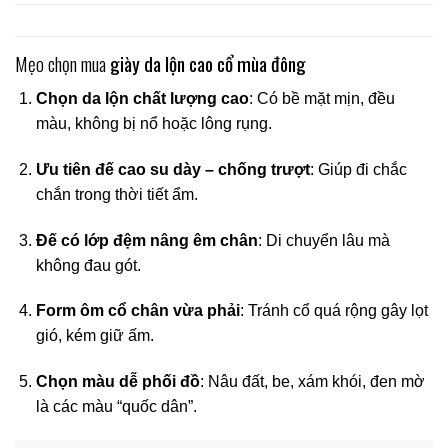
Mẹo chọn mua
giày da lộn cao cổ mùa đông
Chọn da lộn chất lượng cao
: Có bề mặt mịn, đều
màu, không bị nổ hoặc lông rụng.
Ưu tiên đế cao su dày – chống trượt
: Giúp đi chắc
chắn trong thời tiết ẩm.
Đế có lớp đệm nâng êm chân
: Di chuyển lâu mà
không đau gót.
Form ôm cổ chân vừa phải
: Tránh cổ quá rộng gây lọt
gió, kém giữ ấm.
Chọn màu dễ phối đồ
: Nâu đất, be, xám khói, đen mờ
là các màu “quốc dân”.