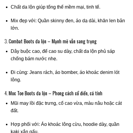
Chất da lộn giúp tổng thể mềm mại, tinh tế.
Mix đẹp với: Quần skinny đen, áo dạ dài, khăn len bản
lớn.
3.
Combat Boots da lộn – Mạnh mẽ vẫn sang trọng
Dây buộc cao, đế cao su dày, chất da lộn phủ sáp
chống bám nước nhẹ.
Đi cùng: Jeans rách, áo bomber, áo khoác denim lót
lông.
4.
Moc Toe Boots da lộn – Phong cách cổ điển, cá tính
Mũi may lồi đặc trưng, cổ cao vừa, màu nâu hoặc cát
đất.
Hợp phối với: Áo khoác lông cừu, hoodie dày, quần
kaki xắn gấu.