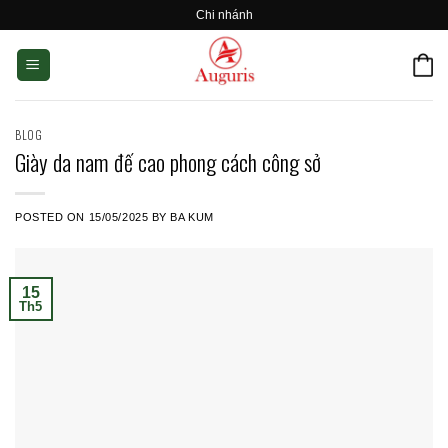
Skip
Chi nhánh
to
content
BLOG
Giày da nam đế cao phong cách công sở
POSTED ON
15/05/2025
BY
BA KUM
15
Th5