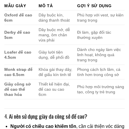
MẪU GIÀY
MÔ TẢ
GỢI Ý SỬ DỤNG
Oxford đế cao
Dây buộc kín,
Phù hợp với vest, sự kiện
6cm
dáng thanh thoát
trang trọng
Dây buộc mở, dễ
Derby đế cao
Đi làm, gặp đối tác
mang, ôm chân
5cm
thường xuyên
vừa phải
Dành cho ngày làm việc
Loafer đế cao
Giày lười tiện
linh hoạt, không quá
4.5cm
dụng, dễ phối đồ
trang trọng
Monk strap đế
Khóa gài thay dây,
Phong cách lịch lãm, cá
cao 6.5cm
đế giấu kín tinh tế
tính hơn trong công sở
Giày công sở
Thiết kế hiện đại,
Phù hợp môi trường sáng
đế cao thể
đế cao su cao
tạo, công ty trẻ trung
thao hóa
6cm
4.
Ai nên sử dụng giày da công sở đế cao?
Người có chiều cao khiêm tốn
, cần cải thiện vóc dáng