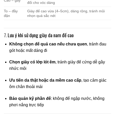
Cao – gầy
đối cho vóc dáng
To – đầy
Giày đế cao vừa (4–5cm), dáng rộng, tránh mũi
đặn
nhọn quá sắc nét
7.
Lưu ý khi sử dụng giày da nam đế cao
Không chọn đế quá cao nếu chưa quen
, tránh đau
gót hoặc mất dáng đi
Chọn giày có lớp lót êm
, tránh giày đế cứng dễ gây
nhức mỏi
Ưu tiên da thật hoặc da mềm cao cấp
, tạo cảm giác
ôm chân thoải mái
Bảo quản kỹ phần đế
: không để ngập nước, không
phơi nắng trực tiếp