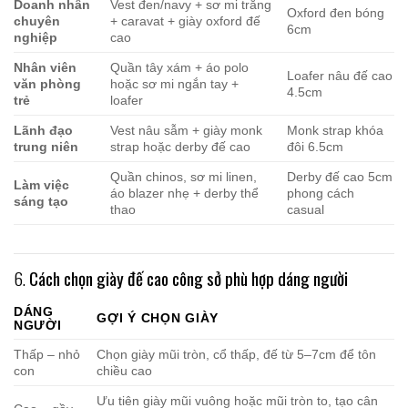
Doanh nhân
Vest đen/navy + sơ mi trắng
Oxford đen bóng
chuyên
+ caravat + giày oxford đế
6cm
nghiệp
cao
Nhân viên
Quần tây xám + áo polo
Loafer nâu đế cao
văn phòng
hoặc sơ mi ngắn tay +
4.5cm
trẻ
loafer
Lãnh đạo
Vest nâu sẫm + giày monk
Monk strap khóa
trung niên
strap hoặc derby đế cao
đôi 6.5cm
Quần chinos, sơ mi linen,
Derby đế cao 5cm
Làm việc
áo blazer nhẹ + derby thể
phong cách
sáng tạo
thao
casual
6.
Cách chọn giày đế cao công sở phù hợp dáng người
DÁNG
GỢI Ý CHỌN GIÀY
NGƯỜI
Thấp – nhỏ
Chọn giày mũi tròn, cổ thấp, đế từ 5–7cm để tôn
con
chiều cao
Ưu tiên giày mũi vuông hoặc mũi tròn to, tạo cân