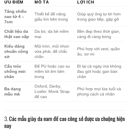
ƯU ĐIỂM
MÔ TẢ
LỢI ÍCH
Tăng chiều
Thiết kế đế nâng
Giúp quý ông tự tin hơn
cao từ 4 –
giấu kín bên trong
trong giao tiếp, gặp gỡ
7cm
Chất liệu da
Da bò, da bê mềm
Bền đẹp theo thời gian,
thật cao cấp
mại
càng đi càng bóng
Kiểu dáng
Mũi tròn, mũi nhọn
Phù hợp với vest, quần
chuẩn công
vừa phải, đế chắc
âu, sơ mi
sở
chắn
Cấu trúc
Đế PU hoặc cao su
Đi lại cả ngày mà không
chống mỏi
mềm lót êm bên
đau gót hoặc gan bàn
chân
trong
chân
Oxford, Derby,
Đa dạng
Phù hợp mọi lứa tuổi và
Loafer, Monk Strap
mẫu mã
phong cách cá nhân
đế cao
3.
Các mẫu giày da nam đế cao công sở được ưa chuộng hiện
nay