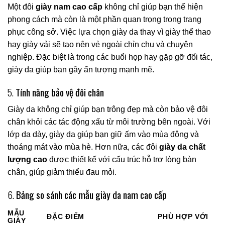
Một đôi
giày nam cao cấp
không chỉ giúp bạn thể hiện
phong cách mà còn là một phần quan trọng trong trang
phục công sở. Việc lựa chọn giày da thay vì giày thể thao
hay giày vải sẽ tạo nên vẻ ngoài chỉn chu và chuyên
nghiệp. Đặc biệt là trong các buổi họp hay gặp gỡ đối tác,
giày da giúp bạn gây ấn tượng mạnh mẽ.
5.
Tính năng bảo vệ đôi chân
Giày da không chỉ giúp bạn trông đẹp mà còn bảo vệ đôi
chân khỏi các tác động xấu từ môi trường bên ngoài. Với
lớp da dày, giày da giúp bạn giữ ấm vào mùa đông và
thoáng mát vào mùa hè. Hơn nữa, các đôi
giày da chất
lượng cao
được thiết kế với cấu trúc hỗ trợ lòng bàn
chân, giúp giảm thiểu đau mỏi.
6.
Bảng so sánh các mẫu giày da nam cao cấp
MẪU
ĐẶC ĐIỂM
PHÙ HỢP VỚI
GIÀY