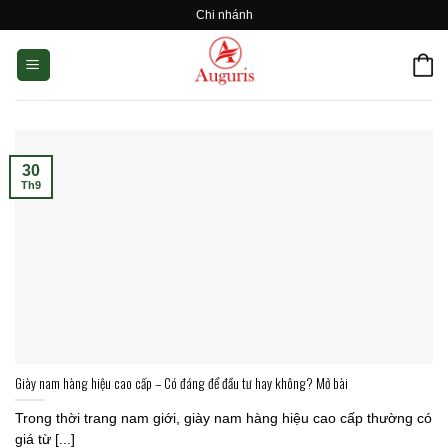
Skip
Chi nhánh
to
content
30
Th9
Giày nam hàng hiệu cao cấp – Có đáng để đầu tư hay không? Mở bài
Trong thời trang nam giới, giày nam hàng hiệu cao cấp thường có
giá từ [...]