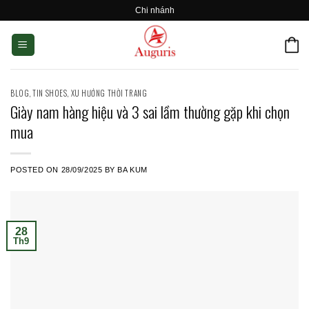
Skip
Chi nhánh
to
content
BLOG
,
TIN SHOES
,
XU HƯỚNG THỜI TRANG
Giày nam hàng hiệu và 3 sai lầm thường gặp khi chọn
mua
POSTED ON
28/09/2025
BY
BA KUM
28
Th9