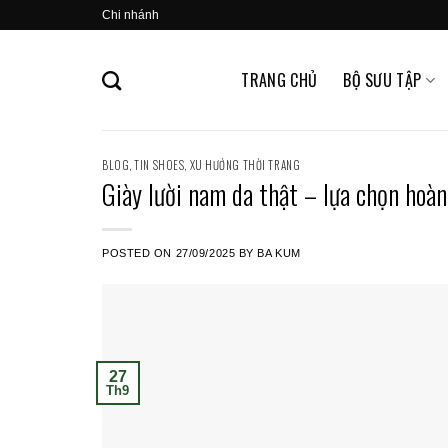
Skip
Chi nhánh
to
content
TRANG CHỦ
BỘ SƯU TẬP
BLOG
,
TIN SHOES
,
XU HƯỚNG THỜI TRANG
Giày lười nam da thật – lựa chọn hoà
POSTED ON
27/09/2025
BY
BA KUM
27
Th9