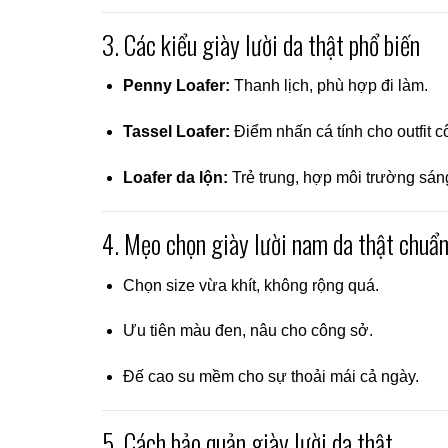
3. Các kiểu giày lười da thật phổ biến
Penny Loafer:
Thanh lịch, phù hợp đi làm.
Tassel Loafer:
Điểm nhấn cá tính cho outfit c
Loafer da lộn:
Trẻ trung, hợp môi trường sáng
4. Mẹo chọn giày lười nam da thật chuẩ
Chọn size vừa khít, không rộng quá.
Ưu tiên màu đen, nâu cho công sở.
Đế cao su mềm cho sự thoải mái cả ngày.
5. Cách bảo quản giày lười da thật