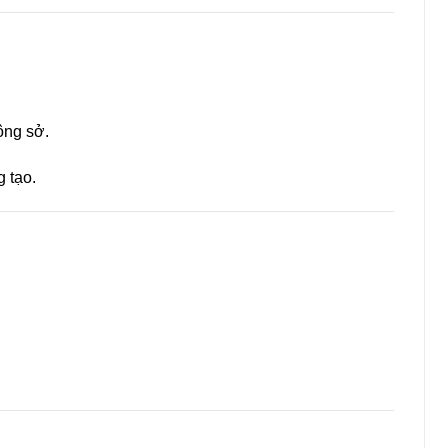
ông sở.
 tạo.
n