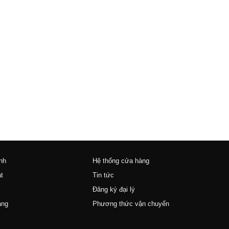
nh
Hệ thống cửa hàng
t
Tin tức
Đăng ký đại lý
àng
Phương thức vận chuyển