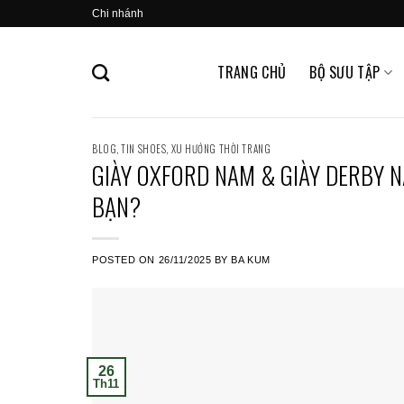
Skip
Chi nhánh
to
content
TRANG CHỦ
BỘ SƯU TẬP
BLOG
,
TIN SHOES
,
XU HƯỚNG THỜI TRANG
GIÀY OXFORD NAM & GIÀY DERBY N
BẠN?
POSTED ON
26/11/2025
BY
BA KUM
26
Th11