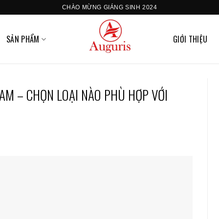
CHÀO MỪNG GIÁNG SINH 2024
SẢN PHẨM
GIỚI THIỆU
AM – CHỌN LOẠI NÀO PHÙ HỢP VỚI