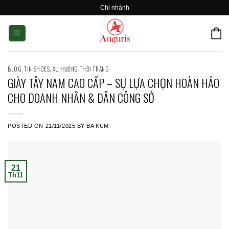
Skip
Chi nhánh
to
content
BLOG
,
TIN SHOES
,
XU HƯỚNG THỜI TRANG
GIÀY TÂY NAM CAO CẤP – SỰ LỰA CHỌN HOÀN HẢO
CHO DOANH NHÂN & DÂN CÔNG SỞ
POSTED ON
21/11/2025
BY
BA KUM
21
Th11