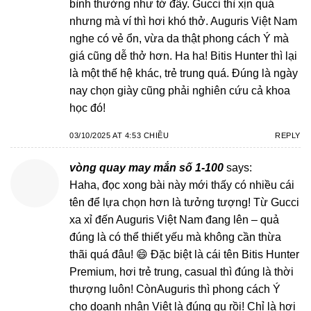
bình thường như tớ đây. Gucci thì xịn quá
nhưng mà ví thì hơi khó thở. Auguris Việt Nam
nghe có vẻ ổn, vừa da thật phong cách Ý mà
giá cũng dễ thở hơn. Ha ha! Bitis Hunter thì lại
là một thế hệ khác, trẻ trung quá. Đúng là ngày
nay chọn giày cũng phải nghiên cứu cả khoa
học đó!
03/10/2025 AT 4:53 CHIỀU
REPLY
vòng quay may mắn số 1-100
says:
Haha, đọc xong bài này mới thấy có nhiều cái
tên để lựa chọn hơn là tưởng tượng! Từ Gucci
xa xỉ đến Auguris Việt Nam đang lên – quả
đúng là có thể thiết yếu mà không cần thừa
thãi quá đâu! 😄 Đặc biệt là cái tên Bitis Hunter
Premium, hơi trẻ trung, casual thì đúng là thời
thượng luôn! CònAuguris thì phong cách Ý
cho doanh nhân Việt là đúng gu rồi! Chỉ là hơi