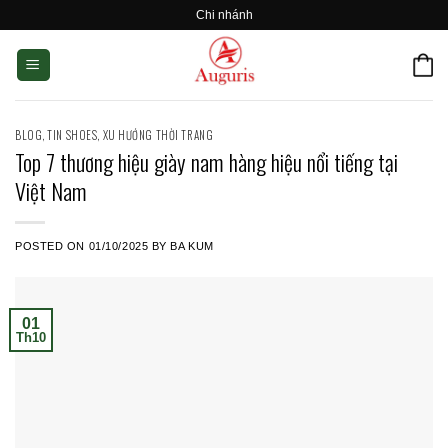
Skip
Chi nhánh
to
content
BLOG
,
TIN SHOES
,
XU HƯỚNG THỜI TRANG
Top 7 thương hiệu giày nam hàng hiệu nổi tiếng tại
Việt Nam
POSTED ON
01/10/2025
BY
BA KUM
01
Th10