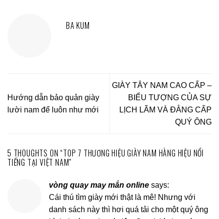
BA KUM
GIÀY TÂY NAM CAO CẤP –
Hướng dẫn bảo quản giày
BIỂU TƯỢNG CỦA SỰ
lười nam để luôn như mới
LỊCH LÃM VÀ ĐẲNG CẤP
QUÝ ÔNG
5 THOUGHTS ON “
TOP 7 THƯƠNG HIỆU GIÀY NAM HÀNG HIỆU NỔI
TIẾNG TẠI VIỆT NAM
”
vòng quay may mắn online
says:
Cái thú tìm giày mới thật là mê! Nhưng với
danh sách này thì hơi quá tải cho một quý ông