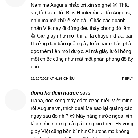
Nam mà Auguris nhắc tới xịn sò ghê! 😄 Thật
sự, từ Gucci tới Bitis Hunter rồi lại tới Auguris,
nhìn mà mê chữ ê kéo dài. Chắc các doanh
nhân Việt nay đi đứng đều thấy phong độ lắm!
👍 Giữ giày như mới thì lại là chuyện khác, bài
Hướng dẫn bảo quản giày lười nam chắc phải
đọc thêm liền mới được. Ai mà giày lười hỏng
một chiếc cũng như mất một phần phong độ ấy
chứ!
11/10/2025 AT 4:25 CHIỀU
REPLY
đồng hồ đếm ngược
says:
Haha, đọc xong thấy có thương hiệu Việt mình
rồi Auguris.vn, thích quá! Mà sao lại quảng cáo
ngay sau đó nhỉ? 😉 Mấy hãng nước ngoài xịn
là xịn rồi, nhưng mà giá cũng xịn theo. Hy vọng
giày Việt cũng bền bỉ như Churchs mà không