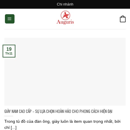
Skip
Chi nhánh
to
content
19
Th11
GIÀY NAM CAO CẤP – SỰ LỰA CHỌN HOÀN HẢO CHO PHONG CÁCH HIỆN ĐẠI
Trong tủ đồ của đàn ông, giày luôn là item quan trọng nhất, bởi
chỉ [...]