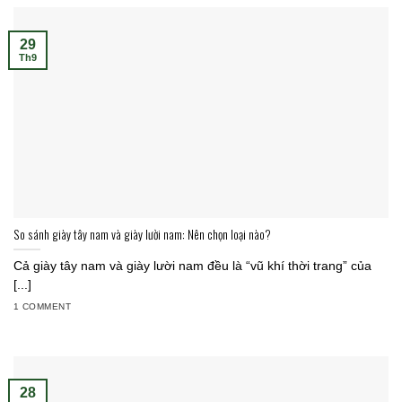
29
Th9
So sánh giày tây nam và giày lười nam: Nên chọn loại nào?
Cả giày tây nam và giày lười nam đều là “vũ khí thời trang” của
[...]
1 COMMENT
28