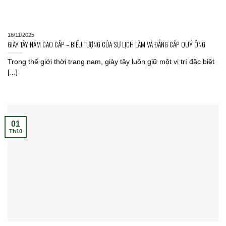
18/11/2025
GIÀY TÂY NAM CAO CẤP – BIỂU TƯỢNG CỦA SỰ LỊCH LÃM VÀ ĐẲNG CẤP QUÝ ÔNG
Trong thế giới thời trang nam, giày tây luôn giữ một vị trí đặc biệt
[...]
01
Th10