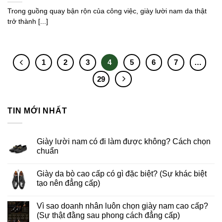
Trong guồng quay bận rộn của công việc, giày lười nam da thật
trở thành [...]
1
2
3
4
5
6
7
…
29
TIN MỚI NHẤT
Giày lười nam có đi làm được không? Cách chọn
chuẩn
Giày da bò cao cấp có gì đặc biệt? (Sự khác biệt
tạo nên đẳng cấp)
Vì sao doanh nhân luôn chọn giày nam cao cấp?
(Sự thật đằng sau phong cách đẳng cấp)